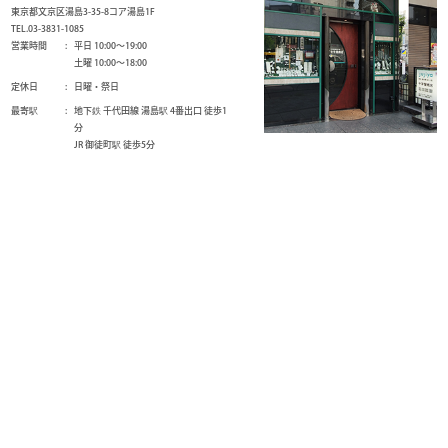
東京都文京区湯島3-35-8コア湯島1F
TEL.03-3831-1085
営業時間
平日 10:00～19:00
土曜 10:00～18:00
定休日
日曜・祭日
最寄駅
地下鉄 千代田線 湯島駅 4番出口 徒歩1
分
JR 御徒町駅 徒歩5分