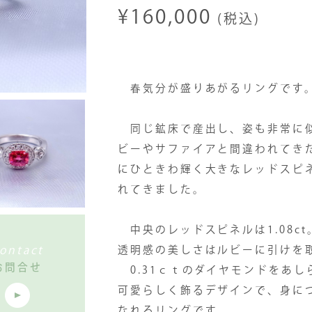
¥160,000
(税込)
春気分が盛りあがるリングです
同じ鉱床で産出し、姿も非常に似
ビーやサファイアと間違われてき
にひときわ輝く大きなレッドスピ
れてきました。
中央のレッドスピネルは1.08c
ontact
透明感の美しさはルビーに引けを
お問合せ
0.31ｃｔのダイヤモンドをあし
可愛らしく飾るデザインで、身に
なれるリングです。