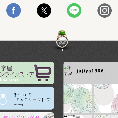
jujiya1906