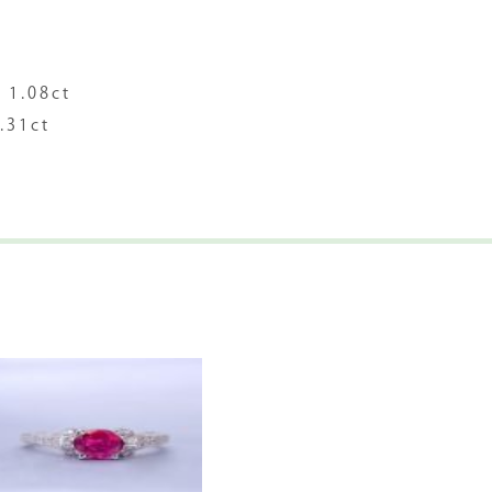
.08ct
1ct