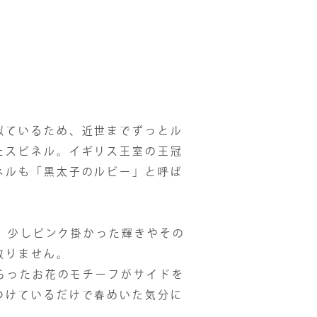
。
ているため、近世までずっとル
たスピネル。イギリス王室の王冠
ネルも「黒太子のルビー」と呼ば
t。少しピンク掛かった輝きやその
取りません。
らったお花のモチーフがサイドを
つけているだけで春めいた気分に