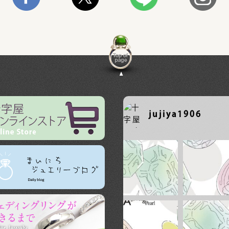
jujiya1906