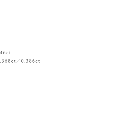
6ct
8ct／0.386ct