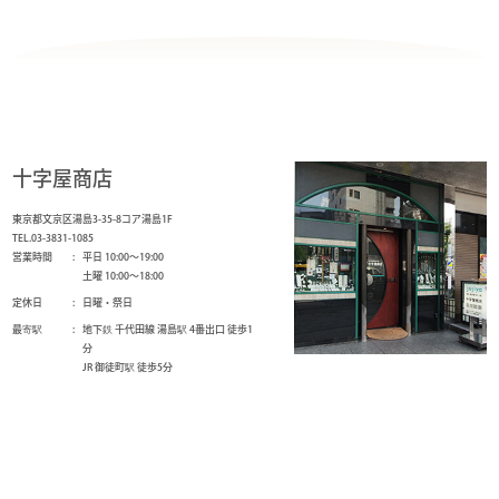
十字屋商店
東京都文京区湯島3-35-8コア湯島1F
TEL.03-3831-1085
営業時間
平日 10:00～19:00
土曜 10:00～18:00
定休日
日曜・祭日
最寄駅
地下鉄 千代田線 湯島駅 4番出口 徒歩1
分
JR 御徒町駅 徒歩5分