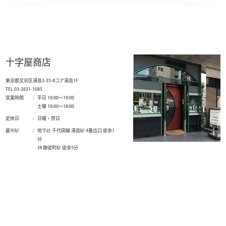
十字屋商店
東京都文京区湯島3-35-8コア湯島1F
TEL.03-3831-1085
営業時間
平日 10:00～19:00
土曜 10:00～18:00
定休日
日曜・祭日
最寄駅
地下鉄 千代田線 湯島駅 4番出口 徒歩1
分
JR 御徒町駅 徒歩5分