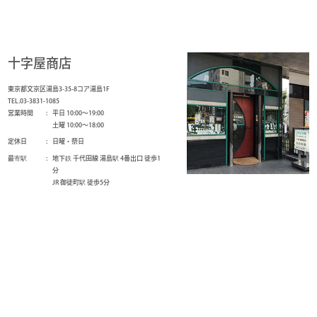
十字屋商店
東京都文京区湯島3-35-8コア湯島1F
TEL.03-3831-1085
営業時間
平日 10:00～19:00
土曜 10:00～18:00
定休日
日曜・祭日
最寄駅
地下鉄 千代田線 湯島駅 4番出口 徒歩1
分
JR 御徒町駅 徒歩5分