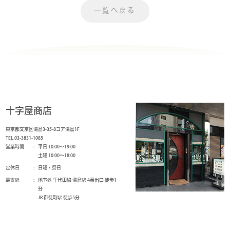
一覧へ戻る
十字屋商店
東京都文京区湯島3-35-8コア湯島1F
TEL.03-3831-1085
営業時間
平日 10:00～19:00
土曜 10:00～18:00
定休日
日曜・祭日
最寄駅
地下鉄 千代田線 湯島駅 4番出口 徒歩1
分
JR 御徒町駅 徒歩5分