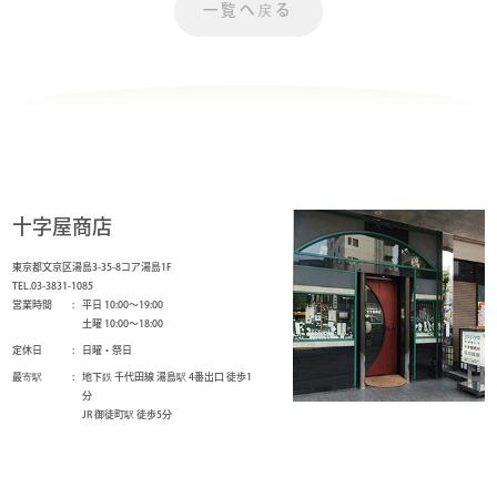
一覧へ戻る
十字屋商店
東京都文京区湯島3-35-8コア湯島1F
TEL.03-3831-1085
営業時間
平日 10:00～19:00
土曜 10:00～18:00
定休日
日曜・祭日
最寄駅
地下鉄 千代田線 湯島駅 4番出口 徒歩1
分
JR 御徒町駅 徒歩5分