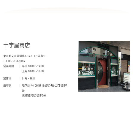
十字屋商店
東京都文京区湯島3-35-8コア湯島1F
TEL.03-3831-1085
営業時間
平日 10:00～19:00
土曜 10:00～18:00
定休日
日曜・祭日
最寄駅
地下鉄 千代田線 湯島駅 4番出口 徒歩1
分
JR 御徒町駅 徒歩5分