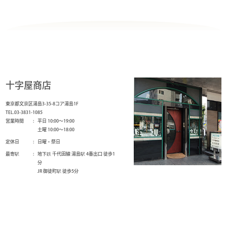
十字屋商店
東京都文京区湯島3-35-8コア湯島1F
TEL.03-3831-1085
営業時間
平日 10:00～19:00
土曜 10:00～18:00
定休日
日曜・祭日
最寄駅
地下鉄 千代田線 湯島駅 4番出口 徒歩1
分
JR 御徒町駅 徒歩5分