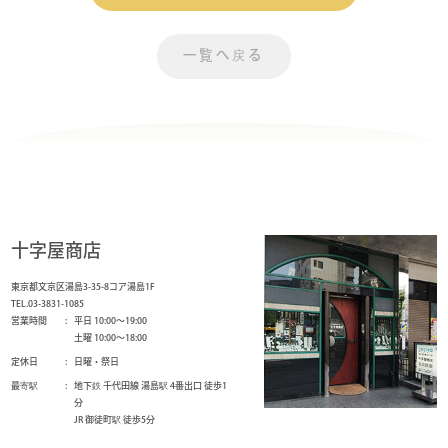
一覧へ戻る
十字屋商店
東京都文京区湯島3-35-8コア湯島1F
TEL.03-3831-1085
営業時間
平日 10:00～19:00
土曜 10:00～18:00
定休日
日曜・祭日
最寄駅
地下鉄 千代田線 湯島駅 4番出口 徒歩1
分
JR 御徒町駅 徒歩5分