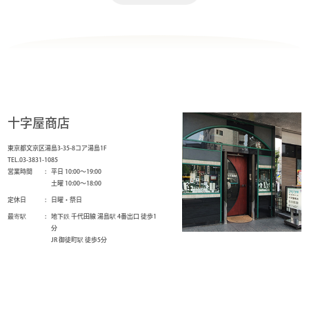
十字屋商店
東京都文京区湯島3-35-8コア湯島1F
TEL.03-3831-1085
営業時間
平日 10:00～19:00
土曜 10:00～18:00
定休日
日曜・祭日
最寄駅
地下鉄 千代田線 湯島駅 4番出口 徒歩1
分
JR 御徒町駅 徒歩5分