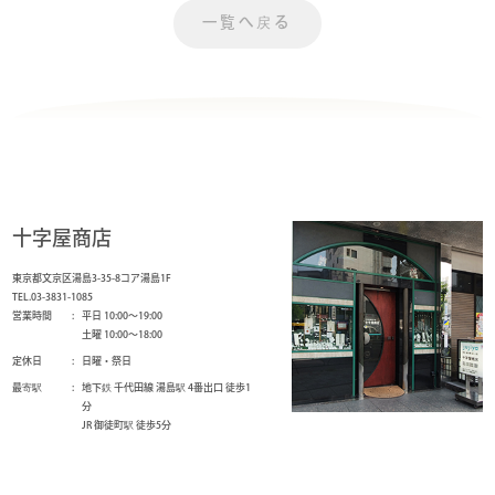
一覧へ戻る
十字屋商店
東京都文京区湯島3-35-8コア湯島1F
TEL.03-3831-1085
営業時間
平日 10:00～19:00
土曜 10:00～18:00
定休日
日曜・祭日
最寄駅
地下鉄 千代田線 湯島駅 4番出口 徒歩1
分
JR 御徒町駅 徒歩5分