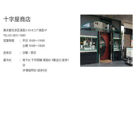
十字屋商店
東京都文京区湯島3-35-8コア湯島1F
TEL.03-3831-1085
営業時間
平日 10:00～19:00
土曜 10:00～18:00
定休日
日曜・祭日
最寄駅
地下鉄 千代田線 湯島駅 4番出口 徒歩1
分
JR 御徒町駅 徒歩5分