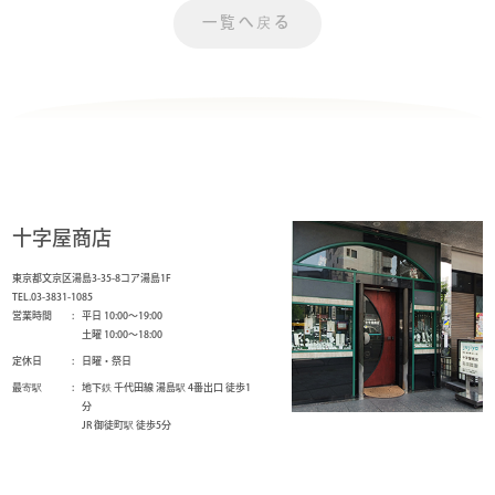
一覧へ戻る
十字屋商店
東京都文京区湯島3-35-8コア湯島1F
TEL.03-3831-1085
営業時間
平日 10:00～19:00
土曜 10:00～18:00
定休日
日曜・祭日
最寄駅
地下鉄 千代田線 湯島駅 4番出口 徒歩1
分
JR 御徒町駅 徒歩5分