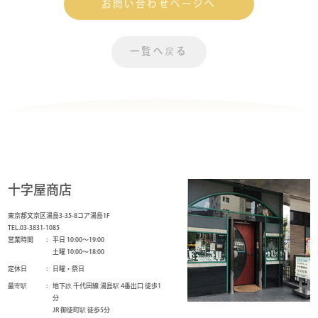
お問い合わせページへ
一覧へ戻る
十字屋商店
東京都文京区湯島3-35-8コア湯島1F
TEL.03-3831-1085
営業時間
平日 10:00～19:00
土曜 10:00～18:00
定休日
日曜・祭日
最寄駅
地下鉄 千代田線 湯島駅 4番出口 徒歩1
分
JR 御徒町駅 徒歩5分