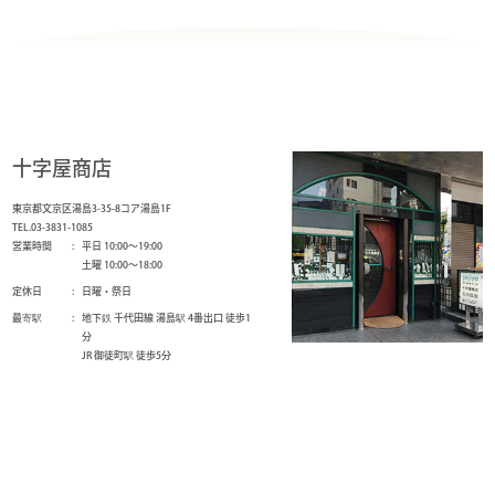
十字屋商店
東京都文京区湯島3-35-8コア湯島1F
TEL.03-3831-1085
営業時間
平日 10:00～19:00
土曜 10:00～18:00
定休日
日曜・祭日
最寄駅
地下鉄 千代田線 湯島駅 4番出口 徒歩1
分
JR 御徒町駅 徒歩5分