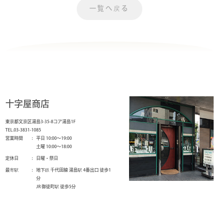
一覧へ戻る
十字屋商店
東京都文京区湯島3-35-8コア湯島1F
TEL.03-3831-1085
営業時間
平日 10:00～19:00
土曜 10:00～18:00
定休日
日曜・祭日
最寄駅
地下鉄 千代田線 湯島駅 4番出口 徒歩1
分
JR 御徒町駅 徒歩5分