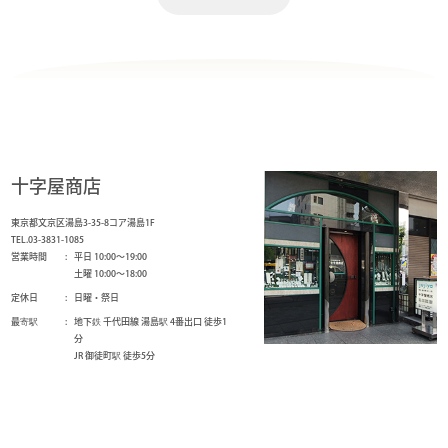
十字屋商店
東京都文京区湯島3-35-8コア湯島1F
TEL.03-3831-1085
営業時間
平日 10:00～19:00
土曜 10:00～18:00
定休日
日曜・祭日
最寄駅
地下鉄 千代田線 湯島駅 4番出口 徒歩1
分
JR 御徒町駅 徒歩5分