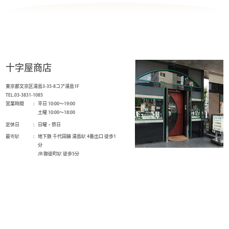
十字屋商店
東京都文京区湯島3-35-8コア湯島1F
TEL.03-3831-1085
営業時間
平日 10:00～19:00
土曜 10:00～18:00
定休日
日曜・祭日
最寄駅
地下鉄 千代田線 湯島駅 4番出口 徒歩1
分
JR 御徒町駅 徒歩5分