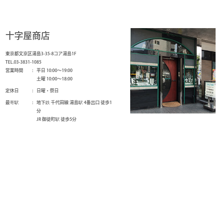
十字屋商店
東京都文京区湯島3-35-8コア湯島1F
TEL.03-3831-1085
営業時間
平日 10:00～19:00
土曜 10:00～18:00
定休日
日曜・祭日
最寄駅
地下鉄 千代田線 湯島駅 4番出口 徒歩1
分
JR 御徒町駅 徒歩5分