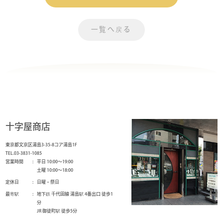
一覧へ戻る
十字屋商店
東京都文京区湯島3-35-8コア湯島1F
TEL.03-3831-1085
営業時間
平日 10:00～19:00
土曜 10:00～18:00
定休日
日曜・祭日
最寄駅
地下鉄 千代田線 湯島駅 4番出口 徒歩1
分
JR 御徒町駅 徒歩5分