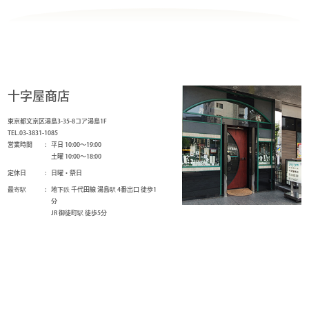
十字屋商店
東京都文京区湯島3-35-8コア湯島1F
TEL.03-3831-1085
営業時間
平日 10:00～19:00
土曜 10:00～18:00
定休日
日曜・祭日
最寄駅
地下鉄 千代田線 湯島駅 4番出口 徒歩1
分
JR 御徒町駅 徒歩5分