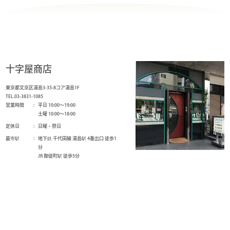
十字屋商店
東京都文京区湯島3-35-8コア湯島1F
TEL.03-3831-1085
営業時間
平日 10:00～19:00
土曜 10:00～18:00
定休日
日曜・祭日
最寄駅
地下鉄 千代田線 湯島駅 4番出口 徒歩1
分
JR 御徒町駅 徒歩5分