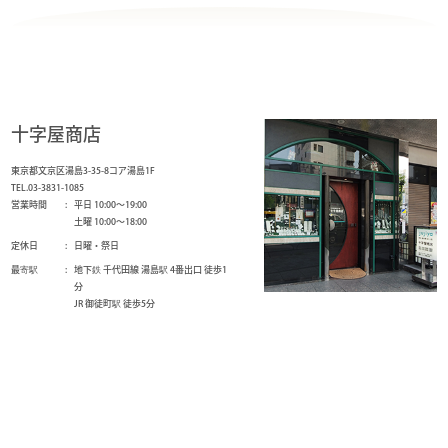
十字屋商店
東京都文京区湯島3-35-8コア湯島1F
TEL.03-3831-1085
営業時間
平日 10:00～19:00
土曜 10:00～18:00
定休日
日曜・祭日
最寄駅
地下鉄 千代田線 湯島駅 4番出口 徒歩1
分
JR 御徒町駅 徒歩5分