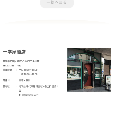
一覧へ戻る
十字屋商店
東京都文京区湯島3-35-8コア湯島1F
TEL.03-3831-1085
営業時間
平日 10:00～19:00
土曜 10:00～18:00
定休日
日曜・祭日
最寄駅
地下鉄 千代田線 湯島駅 4番出口 徒歩1
分
JR 御徒町駅 徒歩5分