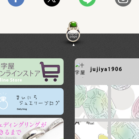
jujiya1906