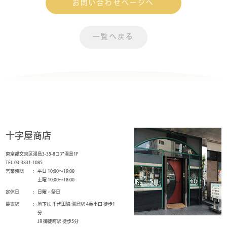
お問い合わせページへ
一覧へ戻る
十字屋商店
東京都文京区湯島3-35-8コア湯島1F
TEL.03-3831-1085
営業時間
平日 10:00～19:00
土曜 10:00～18:00
定休日
日曜・祭日
最寄駅
地下鉄 千代田線 湯島駅 4番出口 徒歩1
分
JR 御徒町駅 徒歩5分