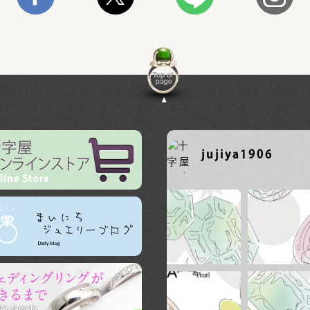
jujiya1906