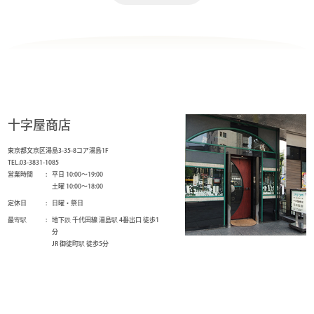
十字屋商店
東京都文京区湯島3-35-8コア湯島1F
TEL.03-3831-1085
営業時間
平日 10:00～19:00
土曜 10:00～18:00
定休日
日曜・祭日
最寄駅
地下鉄 千代田線 湯島駅 4番出口 徒歩1
分
JR 御徒町駅 徒歩5分