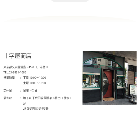
十字屋商店
東京都文京区湯島3-35-8コア湯島1F
TEL.03-3831-1085
営業時間
平日 10:00～19:00
土曜 10:00～18:00
定休日
日曜・祭日
最寄駅
地下鉄 千代田線 湯島駅 4番出口 徒歩1
分
JR 御徒町駅 徒歩5分