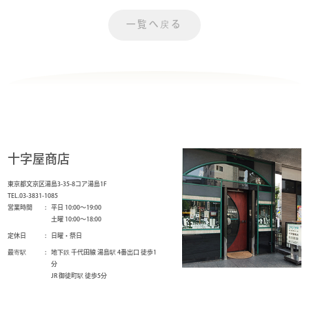
一覧へ戻る
十字屋商店
東京都文京区湯島3-35-8コア湯島1F
TEL.03-3831-1085
営業時間
平日 10:00～19:00
土曜 10:00～18:00
定休日
日曜・祭日
最寄駅
地下鉄 千代田線 湯島駅 4番出口 徒歩1
分
JR 御徒町駅 徒歩5分