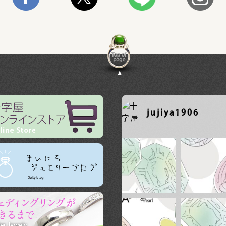
jujiya1906