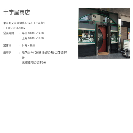
十字屋商店
東京都文京区湯島3-35-8コア湯島1F
TEL.03-3831-1085
営業時間
平日 10:00～19:00
土曜 10:00～18:00
定休日
日曜・祭日
最寄駅
地下鉄 千代田線 湯島駅 4番出口 徒歩1
分
JR 御徒町駅 徒歩5分