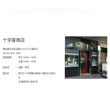
十字屋商店
東京都文京区湯島3-35-8コア湯島1F
TEL.03-3831-1085
営業時間
平日 10:00～19:00
土曜 10:00～18:00
定休日
日曜・祭日
最寄駅
地下鉄 千代田線 湯島駅 4番出口 徒歩1
分
JR 御徒町駅 徒歩5分