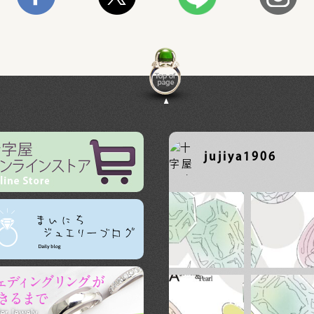
jujiya1906