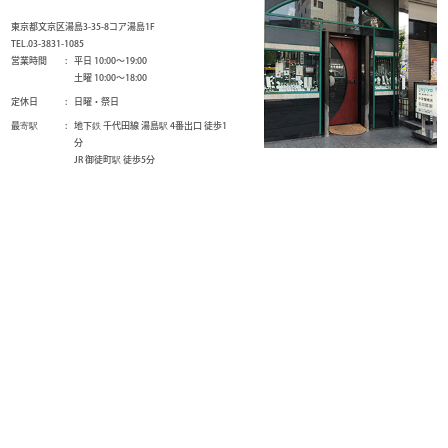
東京都文京区湯島3-35-8コア湯島1F
TEL.03-3831-1085
営業時間
平日 10:00～19:00
土曜 10:00～18:00
定休日
日曜・祭日
最寄駅
地下鉄 千代田線 湯島駅 4番出口 徒歩1
分
JR 御徒町駅 徒歩5分