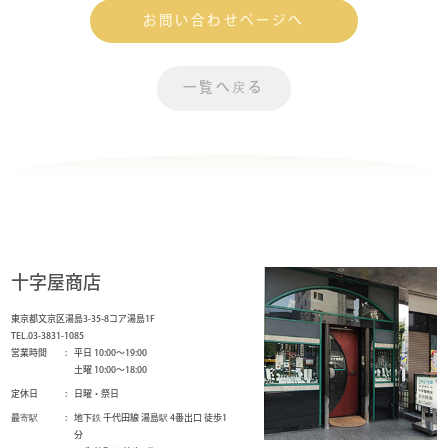
お問い合わせページへ
一覧へ戻る
十字屋商店
東京都文京区湯島3-35-8コア湯島1F
TEL.03-3831-1085
営業時間
平日 10:00～19:00
土曜 10:00～18:00
定休日
日曜・祭日
最寄駅
地下鉄 千代田線 湯島駅 4番出口 徒歩1
分